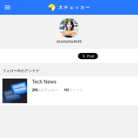
大チェッカ
ー
メニ
ュー
id:emicha4649
フォロー中のアンテナ
Tech News
295
人がフォロー
101
フィード