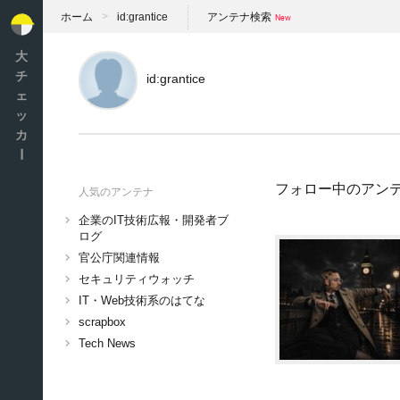
ホーム
id:grantice
アンテナ検索
大
チ
id:grantice
ェ
ッ
カ
ー
フォロー中のアン
人気のアンテナ
企業のIT技術広報・開発者ブ
ログ
官公庁関連情報
セキュリティウォッチ
IT・Web技術系のはてな
scrapbox
Tech News