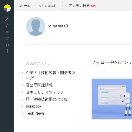
ホーム
id:haraita3
アンテナ検索
大
チ
id:haraita3
ェ
ッ
カ
ー
フォロー中のアン
人気のアンテナ
企業のIT技術広報・開発者ブ
ログ
官公庁関連情報
セキュリティウォッチ
IT・Web技術系のはてな
scrapbox
Tech News