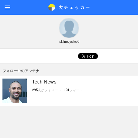
大チェッカ
ー
メニ
ュー
id:hiroyuke6
フォロー中のアンテナ
Tech News
295
人がフォロー
101
フィード