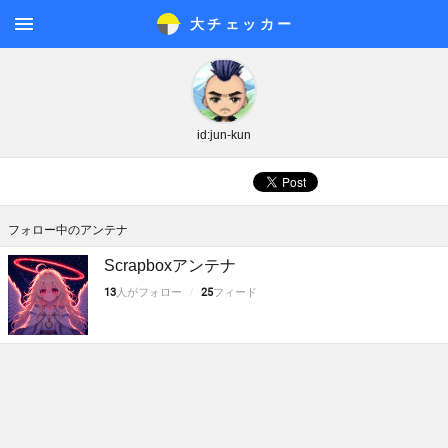
大チェッカ
ー
メニ
ュー
id:jun-kun
フォロー中のアンテナ
Scrapboxアンテナ
13
人がフォロー
25
フィード