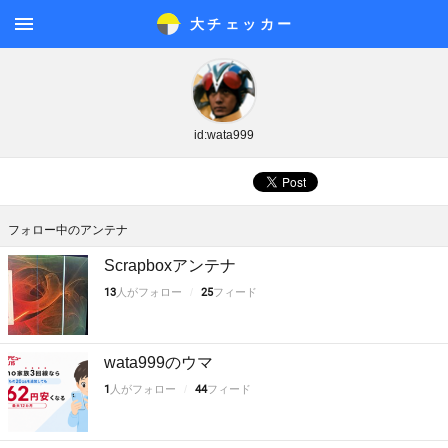
大チェッカ
ー
メニ
ュー
id:wata999
フォロー中のアンテナ
Scrapboxアンテナ
13
人がフォロー
25
フィード
wata999のウマ
1
人がフォロー
44
フィード