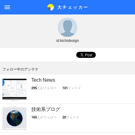
大チェッカ
ー
メニ
ュー
id:kichidesign
フォロー中のアンテナ
Tech News
295
人がフォロー
101
フィード
技術系ブログ
165
人がフォロー
20
フィード