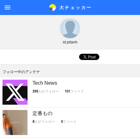
大チェッカ
ー
メニ
ュー
id:pitanh
フォロー中のアンテナ
Tech News
295
人がフォロー
101
フィード
定番もの
8
人がフォロー
5
フィード