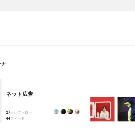
テナ
ネット広告
27
人がフォロー
44
フィード