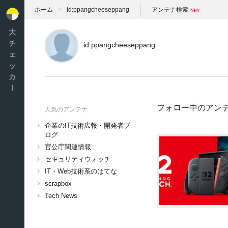
ホーム
id:ppangcheeseppang
アンテナ検索
大
チ
id:ppangcheeseppang
ェ
ッ
カ
ー
フォロー中のアン
人気のアンテナ
企業のIT技術広報・開発者ブ
ログ
官公庁関連情報
セキュリティウォッチ
IT・Web技術系のはてな
scrapbox
Tech News