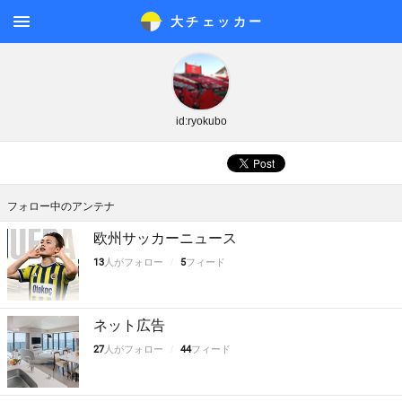
大チェッカ
ー
メニ
ュー
id:ryokubo
フォロー中のアンテナ
欧州サッカーニュース
13
人がフォロー
5
フィード
ネット広告
27
人がフォロー
44
フィード