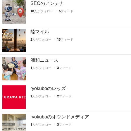
SEOのアンテナ
18
人がフォロー
6
フィード
陸マイル
2
人がフォロー
13
フィード
浦和ニュース
1
人がフォロー
3
フィード
ryokuboのレッズ
1
人がフォロー
2
フィード
ryokuboのオウンドメディア
1
人がフォロー
3
フィード