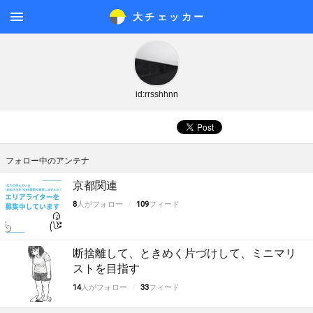
大チェッカ
ー
メニ
ュー
id:rrsshhnn
フォロー中のアンテナ
京都関連
8
人がフォロー
109
フィード
断捨離して、ときめく片づけして、ミニマリ
ストを目指す
14
人がフォロー
33
フィード