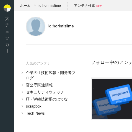
ホーム
id:horimislime
アンテナ検索
大
チ
id:horimislime
ェ
ッ
カ
ー
フォロー中のアン
人気のアンテナ
企業のIT技術広報・開発者ブ
ログ
官公庁関連情報
セキュリティウォッチ
IT・Web技術系のはてな
scrapbox
Tech News