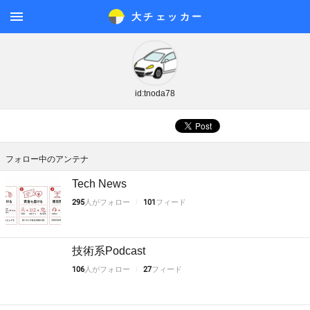
大チェッカ
ー
メニ
ュー
id:tnoda78
フォロー中のアンテナ
Tech News
295
人がフォロー
101
フィード
技術系Podcast
106
人がフォロー
27
フィード