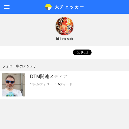
大チェッカ
ー
メニ
ュー
id:tora-sub
フォロー中のアンテナ
DTM関連メディア
10
人がフォロー
5
フィード