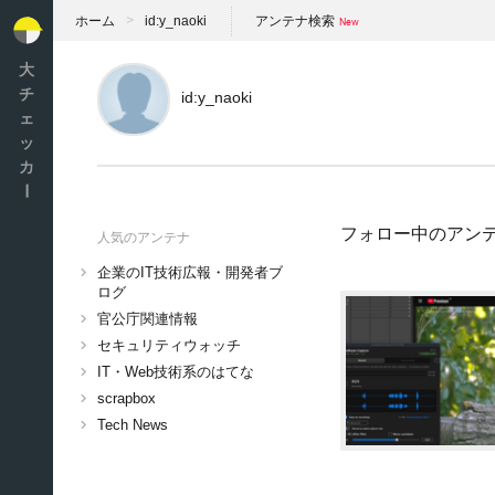
ホーム
id:y_naoki
アンテナ検索
大
チ
id:y_naoki
ェ
ッ
カ
ー
フォロー中のアン
人気のアンテナ
企業のIT技術広報・開発者ブ
ログ
官公庁関連情報
セキュリティウォッチ
IT・Web技術系のはてな
scrapbox
Tech News