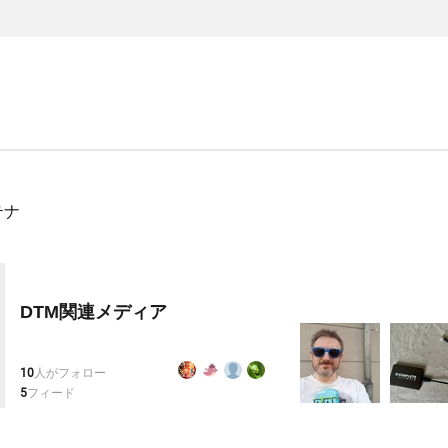
テナ
DTM関連メディア
10
人がフォロー
5
フィード