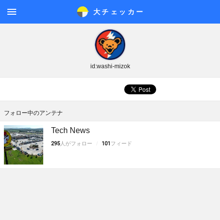
大チェッカ
ー
メニ
ュー
id:washi-mizok
フォロー中のアンテナ
Tech News
295
人がフォロー
101
フィード