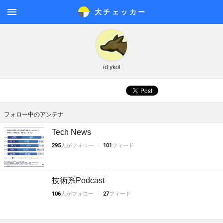
大チェッカ
ー
メニ
ュー
id:ykot
フォロー中のアンテナ
Tech News
295
人がフォロー
101
フィード
技術系Podcast
106
人がフォロー
27
フィード