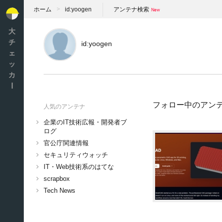
ホーム
id:yoogen
アンテナ検索
大
チ
id:yoogen
ェ
ッ
カ
ー
フォロー中のアン
人気のアンテナ
企業のIT技術広報・開発者ブ
ログ
官公庁関連情報
セキュリティウォッチ
IT・Web技術系のはてな
scrapbox
Tech News