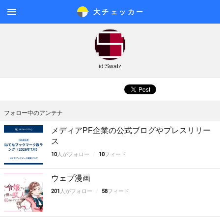
大チェッカ
ー
メニ
ュー
id:Swatz
フォロー中のアンテナ
メディアPF企業の公式ブログやプレスリリー
ス
10
人がフォロー
10
フィード
ウェブ漫画
201
人がフォロー
58
フィード