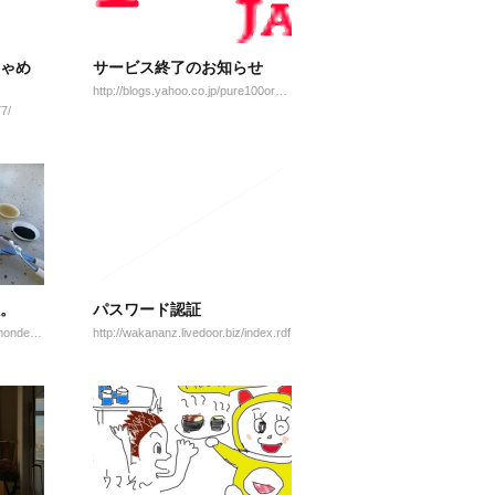
ゃめ
サービス終了のお知らせ
http://blogs.yahoo.co.jp/pure100orange2007/rss.xml
77/
。
パスワード認証
http://blog.livedoor.jp/cafedumondenola/
http://wakananz.livedoor.biz/index.rdf