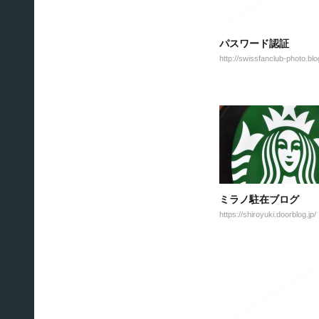
パスワード認証
ミラノ駐在ブログ
https://shiroyuki.doorblog.jp/