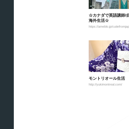
☆カナダで英語講師/
海外生活☆
https://ameblo.jp/cutiefromja
モントリオール生活
http://yukimontreal.com/