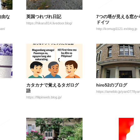
自由な
英国つれづれ日記
7つの塔が見える窓から
ドイツ
https://hikaru814.livedoor.blog/
pan/
http://komugi1121.exblog.jp
カタカナで覚えるタガログ
hiro52のブログ
語
https://ameblo.jp/yan0778yan
https://filipinweb.blog.jp/