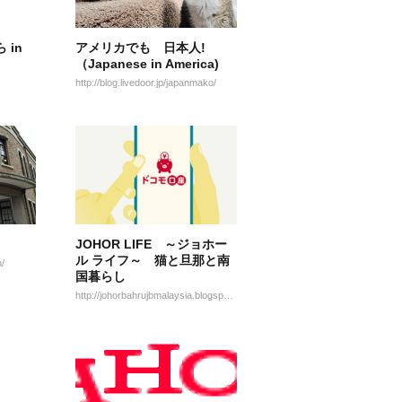
 in
アメリカでも 日本人!
（Japanese in America)
http://blog.livedoor.jp/japanmako/
JOHOR LIFE ～ジョホー
ル ライフ～ 猫と旦那と南
/
国暮らし
http://johorbahrujbmalaysia.blogspot.com/