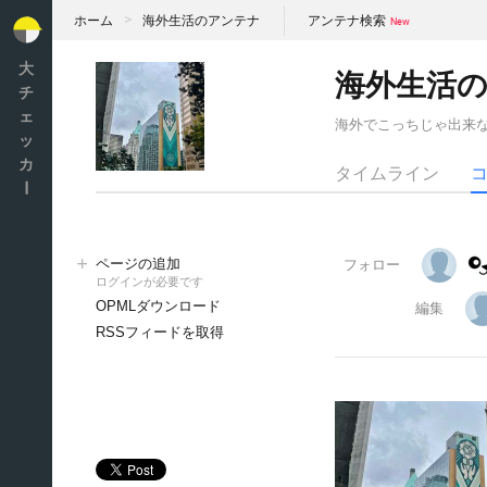
ホーム
海外生活のアンテナ
アンテナ検索
大
海外生活
チ
ェ
海外でこっちじゃ出来
ッ
カ
タイムライン
ー
ページの追加
フォロー
ログインが必要です
OPMLダウンロード
編集
RSSフィードを取得