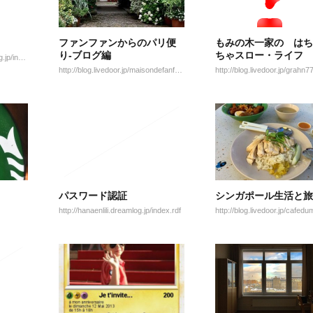
ファンファンからのパリ便
もみの木一家の はち
り-ブログ編
ちゃスロー・ライフ
http://swissfanclub-photo.blog.jp/index.rdf
http://blog.livedoor.jp/maisondefanfan/
http://blog.livedoor.jp/grahn7
パスワード認証
シンガポール生活と旅
http://hanaenlili.dreamlog.jp/index.rdf