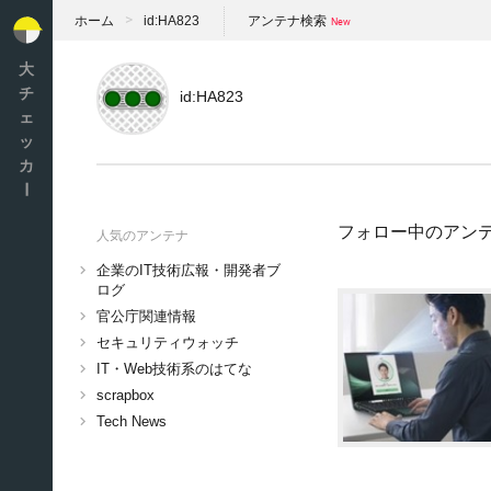
ホーム
id:HA823
アンテナ検索
大
チ
id:HA823
ェ
ッ
カ
ー
フォロー中のアン
人気のアンテナ
企業のIT技術広報・開発者ブ
ログ
官公庁関連情報
セキュリティウォッチ
IT・Web技術系のはてな
scrapbox
Tech News