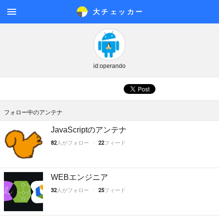
大チェッカ
ー
メニ
ュー
id:operando
フォロー中のアンテナ
JavaScriptのアンテナ
82
人がフォロー
22
フィード
WEBエンジニア
32
人がフォロー
25
フィード