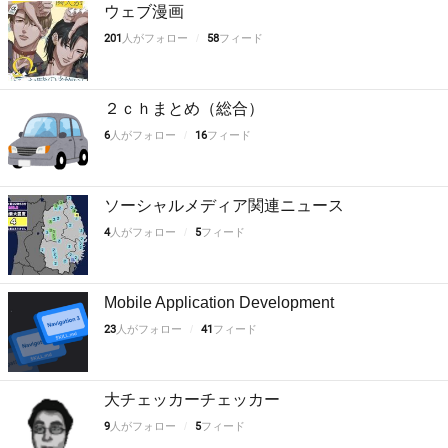
ウェブ漫画
201
人がフォロー
58
フィード
２ｃｈまとめ（総合）
6
人がフォロー
16
フィード
ソーシャルメディア関連ニュース
4
人がフォロー
5
フィード
Mobile Application Development
23
人がフォロー
41
フィード
大チェッカーチェッカー
9
人がフォロー
5
フィード